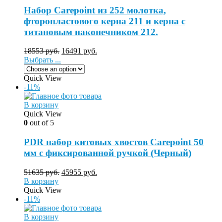
Набор Carepoint из 252 молотка,
фторопластового керна 211 и керна с
титановым наконечником 212.
18553
руб.
16491
руб.
Выбрать ...
Quick View
-11%
В корзину
Quick View
0
out of 5
PDR набор китовых хвостов Carepoint 50
мм с фиксированной ручкой (Черный)
51635
руб.
45955
руб.
В корзину
Quick View
-11%
В корзину