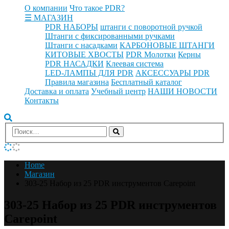
О компании
Что такое PDR?
☰ МАГАЗИН
PDR НАБОРЫ
штанги с поворотной ручкой
Штанги с фиксированными ручками
Штанги с насадками
КАРБОНОВЫЕ ШТАНГИ
КИТОВЫЕ ХВОСТЫ
PDR Молотки
Керны
PDR НАСАДКИ
Клеевая система
LED-ЛАМПЫ ДЛЯ PDR
АКСЕССУАРЫ PDR
Правила магазина
Бесплатный каталог
Доставка и оплата
Учебный центр
НАШИ НОВОСТИ
Контакты
Home
Магазин
303-25 Набор из 25 PDR инструментов Carepoint
303-25 Набор из 25 PDR инструментов
Carepoint