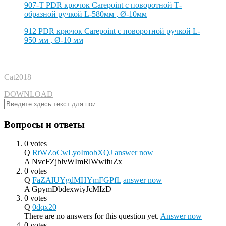
907-T PDR крючок Carepoint с поворотной Т-
образной ручкой L-580мм , Ø-10мм
912 PDR крючок Carepoint с поворотной ручкой L-
950 мм , Ø-10 мм
Cat2018
DOWNLOAD
Вопросы и ответы
0 votes
Q
RtWZoCwLyoImobXQJ
answer now
A
NvcFZjblvWImRlWwifuZx
0 votes
Q
FaZAlUYgdMHYmFGPfL
answer now
A
GpymDbdexwiyJcMIzD
0 votes
Q
0dqx20
There are no answers for this question yet.
Answer now
0 votes