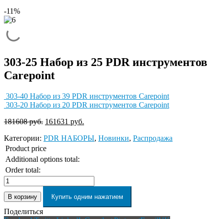
-11%
303-25 Набор из 25 PDR инструментов
Carepoint
303-40 Набор из 39 PDR инструментов Carepoint
303-20 Набор из 20 PDR инструментов Carepoint
181608
руб.
161631
руб.
Категории:
PDR НАБОРЫ
,
Новинки
,
Распродажа
Product price
Additional options total:
Order total:
В корзину
Купить одним нажатием
Поделиться