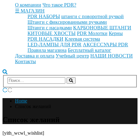
О компании
Что такое PDR?
☰ МАГАЗИН
PDR НАБОРЫ
штанги с поворотной ручкой
Штанги с фиксированными ручками
Штанги с насадками
КАРБОНОВЫЕ ШТАНГИ
КИТОВЫЕ ХВОСТЫ
PDR Молотки
Керны
PDR НАСАДКИ
Клеевая система
LED-ЛАМПЫ ДЛЯ PDR
АКСЕССУАРЫ PDR
Правила магазина
Бесплатный каталог
Доставка и оплата
Учебный центр
НАШИ НОВОСТИ
Контакты
Home
Список желаний
Список желаний
[yith_wcwl_wishlist]