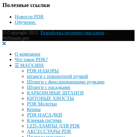
Полезные ссылки
Новости PDR
Обучение.
© Copyright 2021.
Разработка интернет-магазина
-
Webnauts.pro
О компании
Что такое PDR?
☰ МАГАЗИН
PDR НАБОРЫ
штанги с поворотной ручкой
Штанги с фиксированными ручками
Штанги с насадками
КАРБОНОВЫЕ ШТАНГИ
КИТОВЫЕ ХВОСТЫ
PDR Молотки
Керны
PDR НАСАДКИ
Клеевая система
LED-ЛАМПЫ ДЛЯ PDR
АКСЕССУАРЫ PDR
Правила магазина