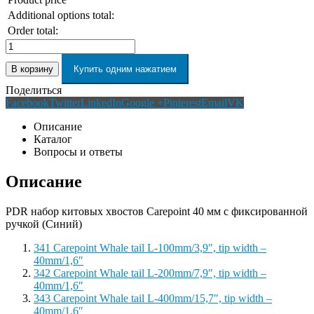
Additional options total:
Order total:
В корзину
Купить одним нажатием
Поделиться
Facebook
Twitter
LinkedIn
Google +
Pinterest
Email
VK
Описание
Каталог
Вопросы и ответы
Описание
PDR набор китовых хвостов Carepoint 40 мм с фиксированной
ручкой (Синий)
341 Carepoint Whale tail L-100mm/3,9″, tip width –
40mm/1,6″
342 Carepoint Whale tail L-200mm/7,9″, tip width –
40mm/1,6″
343 Carepoint Whale tail L-400mm/15,7″, tip width –
40mm/1,6″