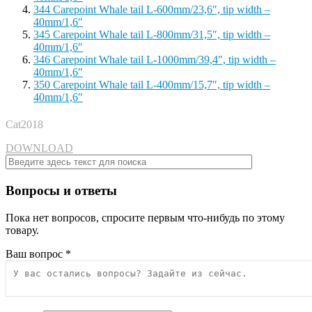
344 Carepoint Whale tail L-600mm/23,6″, tip width –
40mm/1,6″
345 Carepoint Whale tail L-800mm/31,5″, tip width –
40mm/1,6″
346 Carepoint Whale tail L-1000mm/39,4″, tip width –
40mm/1,6″
350 Carepoint Whale tail L-400mm/15,7″, tip width –
40mm/1,6″
Cat2018
DOWNLOAD
Вопросы и ответы
Пока нет вопросов, спросите первым что-нибудь по этому
товару.
Ваш вопрос
*