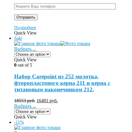
Подробнее
Quick View
Sale
Выбрать ...
Quick View
0
out of 5
Набор Carepoint из 252 молотка,
фторопластового керна 211 и керна с
титановым наконечником 212.
18553
руб.
16491
руб.
Выбрать ...
Quick View
-11%