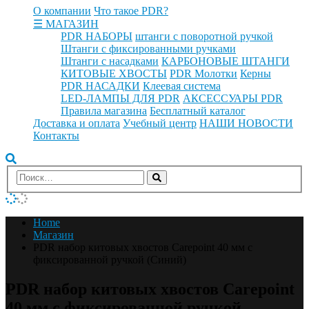
О компании
Что такое PDR?
☰ МАГАЗИН
PDR НАБОРЫ
штанги с поворотной ручкой
Штанги с фиксированными ручками
Штанги с насадками
КАРБОНОВЫЕ ШТАНГИ
КИТОВЫЕ ХВОСТЫ
PDR Молотки
Керны
PDR НАСАДКИ
Клеевая система
LED-ЛАМПЫ ДЛЯ PDR
АКСЕССУАРЫ PDR
Правила магазина
Бесплатный каталог
Доставка и оплата
Учебный центр
НАШИ НОВОСТИ
Контакты
Home
Магазин
PDR набор китовых хвостов Carepoint 40 мм с
фиксированной ручкой (Синий)
PDR набор китовых хвостов Carepoint
40 мм с фиксированной ручкой