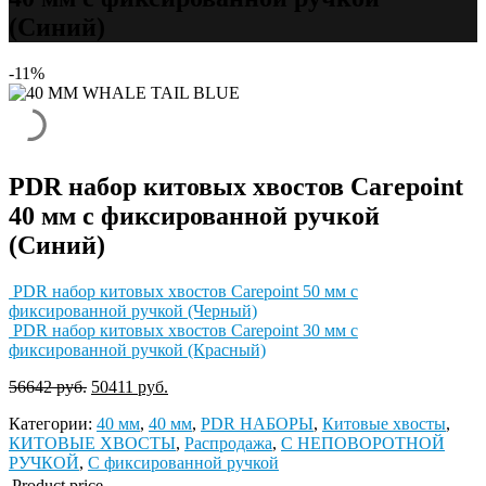
(Синий)
-11%
PDR набор китовых хвостов Carepoint
40 мм с фиксированной ручкой
(Синий)
PDR набор китовых хвостов Carepoint 50 мм с
фиксированной ручкой (Черный)
PDR набор китовых хвостов Carepoint 30 мм с
фиксированной ручкой (Красный)
56642
руб.
50411
руб.
Категории:
40 мм
,
40 мм
,
PDR НАБОРЫ
,
Китовые хвосты
,
КИТОВЫЕ ХВОСТЫ
,
Распродажа
,
С НЕПОВОРОТНОЙ
РУЧКОЙ
,
С фиксированной ручкой
Product price