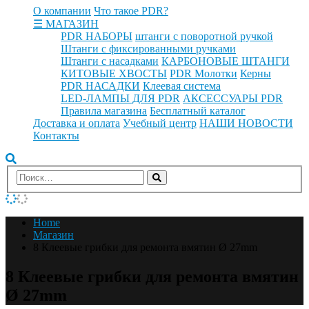
О компании
Что такое PDR?
☰ МАГАЗИН
PDR НАБОРЫ
штанги с поворотной ручкой
Штанги с фиксированными ручками
Штанги с насадками
КАРБОНОВЫЕ ШТАНГИ
КИТОВЫЕ ХВОСТЫ
PDR Молотки
Керны
PDR НАСАДКИ
Клеевая система
LED-ЛАМПЫ ДЛЯ PDR
АКСЕССУАРЫ PDR
Правила магазина
Бесплатный каталог
Доставка и оплата
Учебный центр
НАШИ НОВОСТИ
Контакты
Home
Магазин
8 Клеевые грибки для ремонта вмятин Ø 27mm
8 Клеевые грибки для ремонта вмятин
Ø 27mm