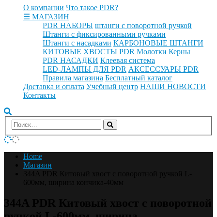
О компании
Что такое PDR?
☰ МАГАЗИН
PDR НАБОРЫ
штанги с поворотной ручкой
Штанги с фиксированными ручками
Штанги с насадками
КАРБОНОВЫЕ ШТАНГИ
КИТОВЫЕ ХВОСТЫ
PDR Молотки
Керны
PDR НАСАДКИ
Клеевая система
LED-ЛАМПЫ ДЛЯ PDR
АКСЕССУАРЫ PDR
Правила магазина
Бесплатный каталог
Доставка и оплата
Учебный центр
НАШИ НОВОСТИ
Контакты
Home
Магазин
344A PDR Китовый хвост с поворотной ручкой L-
600мм, ширина кончика-40мм
344A PDR Китовый хвост с поворотной
ручкой L-600мм, ширина