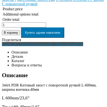
С поворотной ручкой
Product price
Additional options total:
Order total:
В корзину
Купить одним нажатием
Поделиться
Facebook
Twitter
LinkedIn
Google +
Pinterest
Email
VK
Описание
Детали
Каталог
Вопросы и ответы
Описание
344A PDR Китовый хвост с поворотной ручкой L-600мм,
ширина кончика-40мм
L 600mm/
23,6
”
Tip width 40mm/1,
6
”