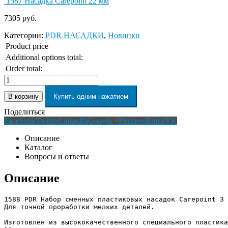
1587 Насадка Carepoint 22 мм
7305
руб.
Категории:
PDR НАСАДКИ
,
Новинки
Product price
Additional options total:
Order total:
В корзину
Купить одним нажатием
Поделиться
Facebook
Twitter
LinkedIn
Google +
Pinterest
Email
VK
Описание
Каталог
Вопросы и ответы
Описание
1588 PDR Набор сменных пластиковых насадок Carepoint 3 
Для точной проработки мелких деталей. 

Изготовлен из высококачественного специального пластика