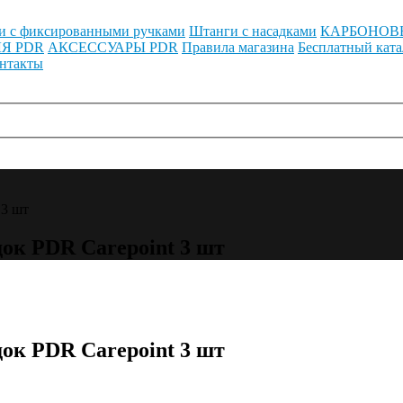
и с фиксированными ручками
Штанги с насадками
КАРБОНОВ
Я PDR
АКСЕССУАРЫ PDR
Правила магазина
Бесплатный ката
нтакты
 3 шт
ок PDR Carepoint 3 шт
ок PDR Carepoint 3 шт