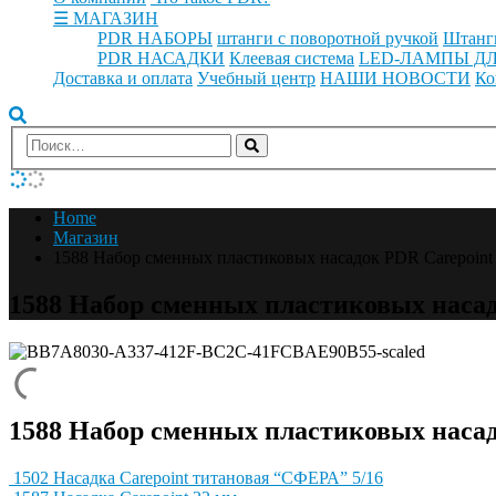
☰ МАГАЗИН
PDR НАБОРЫ
штанги с поворотной ручкой
Штанг
PDR НАСАДКИ
Клеевая система
LED-ЛАМПЫ ДЛ
Доставка и оплата
Учебный центр
НАШИ НОВОСТИ
Ко
Home
Магазин
1588 Набор сменных пластиковых насадок PDR Carepoint
1588 Набор сменных пластиковых насад
1588 Набор сменных пластиковых насад
1502 Насадка Carepoint титановая “СФЕРА” 5/16