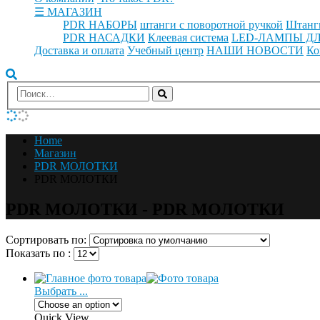
☰ МАГАЗИН
PDR НАБОРЫ
штанги с поворотной ручкой
Штанг
PDR НАСАДКИ
Клеевая система
LED-ЛАМПЫ ДЛ
Доставка и оплата
Учебный центр
НАШИ НОВОСТИ
Ко
Home
Магазин
PDR МОЛОТКИ
PDR МОЛОТКИ
PDR МОЛОТКИ - PDR МОЛОТКИ
Сортировать по:
Показать по :
Выбрать ...
Quick View