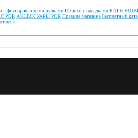
и с фиксированными ручками
Штанги с насадками
КАРБОНОВ
Я PDR
АКСЕССУАРЫ PDR
Правила магазина
Бесплатный ката
нтакты