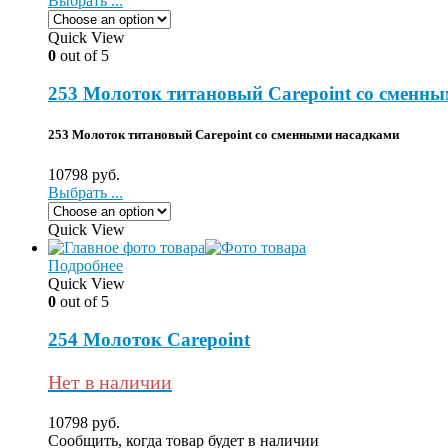
Выбрать ...
Quick View
0
out of 5
253 Молоток титановый Carepoint со сменн
253 Молоток титановый Carepoint со сменными насадками
10798
руб.
Выбрать ...
Quick View
Подробнее
Quick View
0
out of 5
254 Молоток Carepoint
Нет в наличии
10798
руб.
Сообщить, когда товар будет в наличии