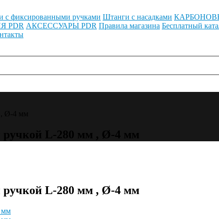
и с фиксированными ручками
Штанги с насадками
КАРБОНОВ
Я PDR
АКСЕССУАРЫ PDR
Правила магазина
Бесплатный ката
нтакты
, Ø-4 мм
 ручкой L-280 мм , Ø-4 мм
 ручкой L-280 мм , Ø-4 мм
 мм