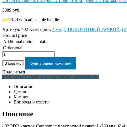
401 PDR крючок Carepoint с поворотной ручкой L-180 мм , Ø-4
5889
руб.
402
Rod with adjustable handle
Артикул:
402
Категории:
4 мм
,
С ПОВОРОТНОЙ РУЧКОЙ
,
Шт
Product price
Additional options total:
Order total:
В корзину
Купить одним нажатием
Поделиться
Facebook
Twitter
LinkedIn
Google +
Pinterest
Email
VK
Описание
Детали
Каталог
Вопросы и ответы
Описание
402 PDR крючок Carepoint с поворотной ручкой L-280 мм , Ø-4