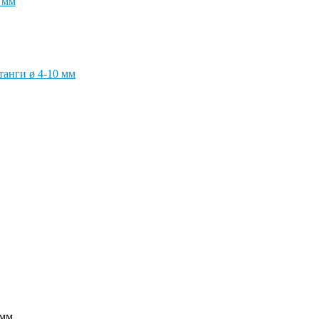
 мм
анги ø 4-10 мм
 мм