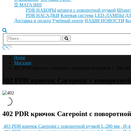
☰ МАГАЗИН
PDR НАБОРЫ
штанги с поворотной ручкой
Штанг
PDR НАСАДКИ
Клеевая система
LED-ЛАМПЫ ДЛ
Доставка и оплата
Учебный центр
НАШИ НОВОСТИ
Ко
Home
Магазин
402 PDR крючок Carepoint с поворотной ручкой L-280 мм 
402 PDR крючок Carepoint с поворотной
402 PDR крючок Carepoint с поворотной
403 PDR крючок Carepoint с поворотной ручкой L-280 мм , Ø-4