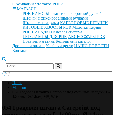
О компании
Что такое PDR?
☰ МАГАЗИН
PDR НАБОРЫ
штанги с поворотной ручкой
Штанги с фиксированными ручками
Штанги с насадками
КАРБОНОВЫЕ ШТАНГИ
КИТОВЫЕ ХВОСТЫ
PDR Молотки
Керны
PDR НАСАДКИ
Клеевая система
LED-ЛАМПЫ ДЛЯ PDR
АКСЕССУАРЫ PDR
Правила магазина
Бесплатный каталог
Доставка и оплата
Учебный центр
НАШИ НОВОСТИ
Контакты
Home
Магазин
054 Градовая штанга Carepoint под сменные насадки L-
1400мм, Ø-14мм, М8, 5/16
054 Градовая штанга Carepoint под
сменные насадки L-1400мм, Ø-14мм,