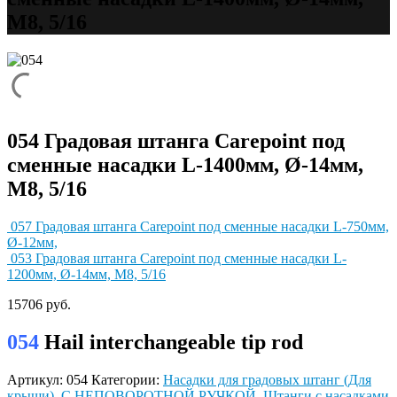
М8, 5/16
054 Градовая штанга Carepoint под
сменные насадки L-1400мм, Ø-14мм,
М8, 5/16
057 Градовая штанга Carepoint под сменные насадки L-750мм,
Ø-12мм,
053 Градовая штанга Carepoint под сменные насадки L-
1200мм, Ø-14мм, М8, 5/16
15706
руб.
054
Hail interchangeable tip rod
Артикул:
054
Категории:
Насадки для градовых штанг (Для
крыши)
,
С НЕПОВОРОТНОЙ РУЧКОЙ
,
Штанги с насадками